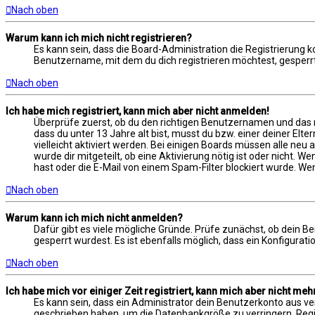
Nach oben
Warum kann ich mich nicht registrieren?
Es kann sein, dass die Board-Administration die Registrierung
Benutzername, mit dem du dich registrieren möchtest, gesperrt
Nach oben
Ich habe mich registriert, kann mich aber nicht anmelden!
Überprüfe zuerst, ob du den richtigen Benutzernamen und das 
dass du unter 13 Jahre alt bist, musst du bzw. einer deiner Elt
vielleicht aktiviert werden. Bei einigen Boards müssen alle neu
wurde dir mitgeteilt, ob eine Aktivierung nötig ist oder nicht.
hast oder die E-Mail von einem Spam-Filter blockiert wurde. Wen
Nach oben
Warum kann ich mich nicht anmelden?
Dafür gibt es viele mögliche Gründe. Prüfe zunächst, ob dein B
gesperrt wurdest. Es ist ebenfalls möglich, dass ein Konfigurat
Nach oben
Ich habe mich vor einiger Zeit registriert, kann mich aber nicht me
Es kann sein, dass ein Administrator dein Benutzerkonto aus ve
geschrieben haben, um die Datenbankgröße zu verringern. Regist