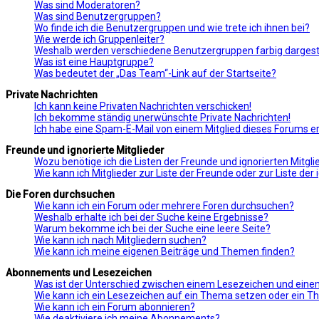
Was sind Moderatoren?
Was sind Benutzergruppen?
Wo finde ich die Benutzergruppen und wie trete ich ihnen bei?
Wie werde ich Gruppenleiter?
Weshalb werden verschiedene Benutzergruppen farbig dargeste
Was ist eine Hauptgruppe?
Was bedeutet der „Das Team“-Link auf der Startseite?
Private Nachrichten
Ich kann keine Privaten Nachrichten verschicken!
Ich bekomme ständig unerwünschte Private Nachrichten!
Ich habe eine Spam-E-Mail von einem Mitglied dieses Forums er
Freunde und ignorierte Mitglieder
Wozu benötige ich die Listen der Freunde und ignorierten Mitgli
Wie kann ich Mitglieder zur Liste der Freunde oder zur Liste de
Die Foren durchsuchen
Wie kann ich ein Forum oder mehrere Foren durchsuchen?
Weshalb erhalte ich bei der Suche keine Ergebnisse?
Warum bekomme ich bei der Suche eine leere Seite?
Wie kann ich nach Mitgliedern suchen?
Wie kann ich meine eigenen Beiträge und Themen finden?
Abonnements und Lesezeichen
Was ist der Unterschied zwischen einem Lesezeichen und ei
Wie kann ich ein Lesezeichen auf ein Thema setzen oder ein 
Wie kann ich ein Forum abonnieren?
Wie deaktiviere ich meine Abonnements?