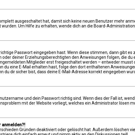
 komplett ausgeschaltet hat, damit sich keine neuen Benutzer mehr anm
 wurden. Um Hilfe zu erhalten, wende dich an die Board-Administration
richtige Passwort eingegeben hast. Wenn diese stimmen, dann gibt es
ern oder deiner Erziehungsberechtigten den Anweisungen folgen, die du e
 angemeldeten Mitglieder erst freigeschaltet werden – entweder musst du
 Wenn du eine E-Mail erhalten hast, folge den dort enthaltenen Anweisun
n du dir sicher bist, dass deine E-Mail-Adresse korrekt eingegeben wur
enutzername und dein Passwort richtig sind. Wenn dies der Fall ist, wen
ionsproblem mit der Website vorliegt, welches ein Administrator lösen m
hr anmelden?!
rschieden Gründen deaktiviert oder gelöscht hat. Außerdem löschen viel
riere dich einfach erneut und nimm aktiv an den Diskussionen teil!