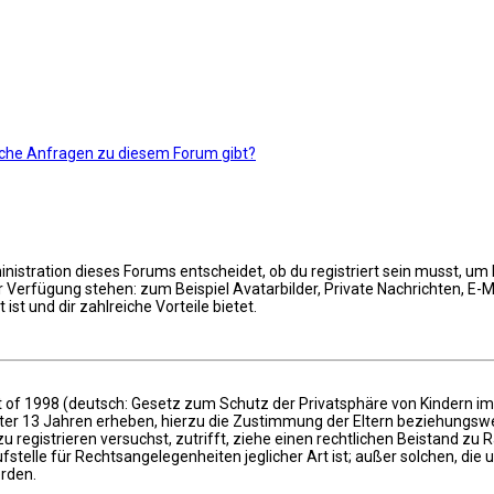
ische Anfragen zu diesem Forum gibt?
istration dieses Forums entscheidet, ob du registriert sein musst, um Be
ur Verfügung stehen: zum Beispiel Avatarbilder, Private Nachrichten, E-
ist und dir zahlreiche Vorteile bietet.
 of 1998 (deutsch: Gesetz zum Schutz der Privatsphäre von Kindern im I
nter 13 Jahren erheben, hierzu die Zustimmung der Eltern beziehungswe
 zu registrieren versuchst, zutrifft, ziehe einen rechtlichen Beistand zu
stelle für Rechtsangelegenheiten jeglicher Art ist; außer solchen, die 
erden.