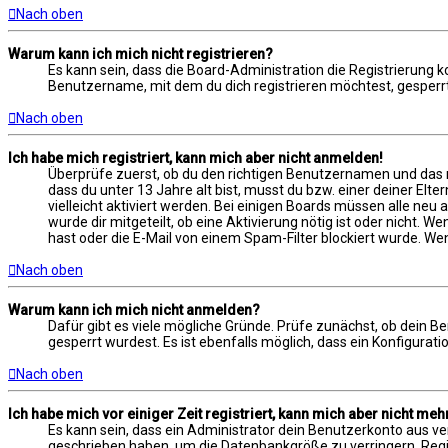
Nach oben
Warum kann ich mich nicht registrieren?
Es kann sein, dass die Board-Administration die Registrierung
Benutzername, mit dem du dich registrieren möchtest, gesperrt
Nach oben
Ich habe mich registriert, kann mich aber nicht anmelden!
Überprüfe zuerst, ob du den richtigen Benutzernamen und das 
dass du unter 13 Jahre alt bist, musst du bzw. einer deiner Elt
vielleicht aktiviert werden. Bei einigen Boards müssen alle neu
wurde dir mitgeteilt, ob eine Aktivierung nötig ist oder nicht.
hast oder die E-Mail von einem Spam-Filter blockiert wurde. Wen
Nach oben
Warum kann ich mich nicht anmelden?
Dafür gibt es viele mögliche Gründe. Prüfe zunächst, ob dein B
gesperrt wurdest. Es ist ebenfalls möglich, dass ein Konfigurat
Nach oben
Ich habe mich vor einiger Zeit registriert, kann mich aber nicht me
Es kann sein, dass ein Administrator dein Benutzerkonto aus ve
geschrieben haben, um die Datenbankgröße zu verringern. Regist