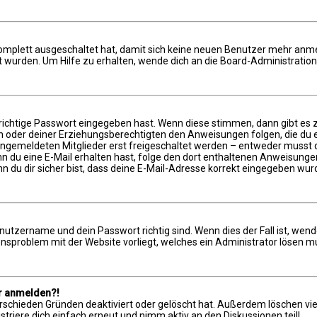
 komplett ausgeschaltet hat, damit sich keine neuen Benutzer mehr anm
 wurden. Um Hilfe zu erhalten, wende dich an die Board-Administration
richtige Passwort eingegeben hast. Wenn diese stimmen, dann gibt es
ern oder deiner Erziehungsberechtigten den Anweisungen folgen, die du e
 angemeldeten Mitglieder erst freigeschaltet werden – entweder musst du
 Wenn du eine E-Mail erhalten hast, folge den dort enthaltenen Anweisun
n du dir sicher bist, dass deine E-Mail-Adresse korrekt eingegeben wur
enutzername und dein Passwort richtig sind. Wenn dies der Fall ist, wen
ionsproblem mit der Website vorliegt, welches ein Administrator lösen m
hr anmelden?!
rschieden Gründen deaktiviert oder gelöscht hat. Außerdem löschen viel
riere dich einfach erneut und nimm aktiv an den Diskussionen teil!