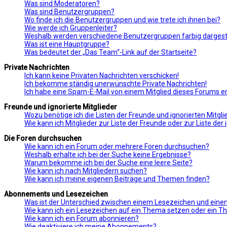
Was sind Moderatoren?
Was sind Benutzergruppen?
Wo finde ich die Benutzergruppen und wie trete ich ihnen bei?
Wie werde ich Gruppenleiter?
Weshalb werden verschiedene Benutzergruppen farbig dargeste
Was ist eine Hauptgruppe?
Was bedeutet der „Das Team“-Link auf der Startseite?
Private Nachrichten
Ich kann keine Privaten Nachrichten verschicken!
Ich bekomme ständig unerwünschte Private Nachrichten!
Ich habe eine Spam-E-Mail von einem Mitglied dieses Forums er
Freunde und ignorierte Mitglieder
Wozu benötige ich die Listen der Freunde und ignorierten Mitgli
Wie kann ich Mitglieder zur Liste der Freunde oder zur Liste de
Die Foren durchsuchen
Wie kann ich ein Forum oder mehrere Foren durchsuchen?
Weshalb erhalte ich bei der Suche keine Ergebnisse?
Warum bekomme ich bei der Suche eine leere Seite?
Wie kann ich nach Mitgliedern suchen?
Wie kann ich meine eigenen Beiträge und Themen finden?
Abonnements und Lesezeichen
Was ist der Unterschied zwischen einem Lesezeichen und ei
Wie kann ich ein Lesezeichen auf ein Thema setzen oder ein 
Wie kann ich ein Forum abonnieren?
Wie deaktiviere ich meine Abonnements?