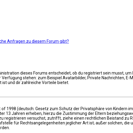
ische Anfragen zu diesem Forum gibt?
istration dieses Forums entscheidet, ob du registriert sein musst, um Be
ur Verfügung stehen: zum Beispiel Avatarbilder, Private Nachrichten, E-
ist und dir zahlreiche Vorteile bietet.
 of 1998 (deutsch: Gesetz zum Schutz der Privatsphäre von Kindern im I
nter 13 Jahren erheben, hierzu die Zustimmung der Eltern beziehungswe
 zu registrieren versuchst, zutrifft, ziehe einen rechtlichen Beistand zu
stelle für Rechtsangelegenheiten jeglicher Art ist; außer solchen, die 
erden.